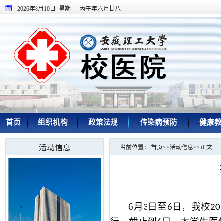
2026年8月10日 星期一 丙午年六月廿八
首页
组织机构
政策法规
传染病预防
健康
活动信息
当前位置：
首页
>>
活动信息
>>
正文
6
月
日至
日，我校
3
6
20